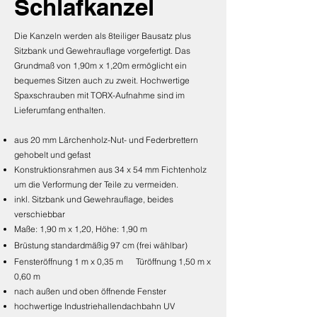
Schlafkanzel
Die Kanzeln werden als 8teiliger Bausatz plus
Sitzbank und Gewehrauflage vorgefertigt. Das
Grundmaß von 1,90m x 1,20m ermöglicht ein
bequemes Sitzen auch zu zweit. Hochwertige
Spaxschrauben mit TORX-Aufnahme sind im
Lieferumfang enthalten.
aus 20 mm Lärchenholz-Nut- und Federbrettern
gehobelt und gefast
Konstruktionsrahmen aus 34 x 54 mm Fichtenholz
um die Verformung der Teile zu vermeiden.
inkl. Sitzbank und Gewehrauflage, beides
verschiebbar
Maße: 1,90 m x 1,20, Höhe: 1,90 m
Brüstung standardmäßig 97 cm (frei wählbar)
Fensteröffnung 1 m x 0,35 m Türöffnung 1,50 m x
0,60 m
nach außen und oben öffnende Fenster
hochwertige Industriehallendachbahn UV