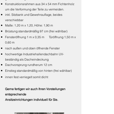
Konstruktionsrahmen aus 34 x 54 mm Fichtenholz
um die Verformung der Teile zu vermeiden.
inkl. Sitzbank und Gewehrauflage, beides
verschiebbar
Maße: 1,20 m x 1,20, Höhe: 1,90 m
Brüstung standardmäßig 97 cm (frei wählbar)
Fensteröffnung 1 m x 0,35 m Türöffnung 1,50 m x
0,60 m
nach außen und oben öffnende Fenster
hochwertige Industriehallendachbahn UV-
beständig als Dacheindeckung
Dachvorsprung rundherum 12 cm
Einstieg standardmäßig von hinten (frei wählbar)
innen fest
verriegelt somit dicht
Gerne fertigen wir auch Ihren Vorstellungen
entspreche
nde
Ansitzeinrichtungen individuell für Sie.