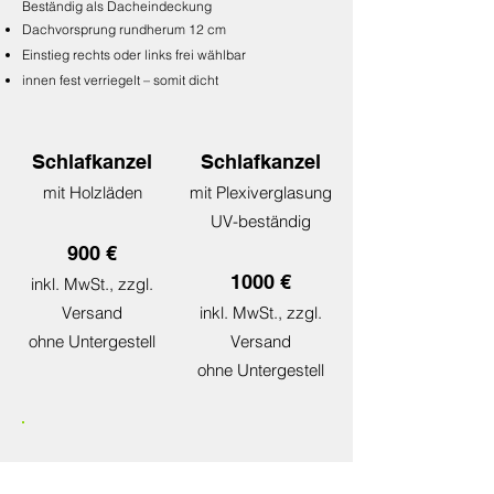
Beständig als Dacheindeckung
Dachvorsprung rundherum 12 cm
Einstieg rechts oder links frei wählbar
innen fest verriegelt – somit dicht
Schlafkanzel
Schlafkanzel
mit Holzläden
mit Plexiverglasung
UV-beständig
900
€
100
0
€
inkl. MwSt., zzgl.
Versand
inkl. MwSt., zzgl.
ohne Unterg
estel
l
Versand
ohne Unterg
estel
l