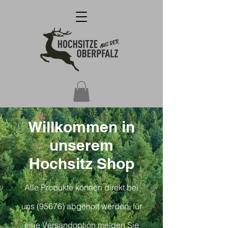
Willkommen in
unserem
Hochsitz Shop
Alle Produkte können direkt bei
uns (95676) abgeholt werden, für
eine Versandoption melden Sie