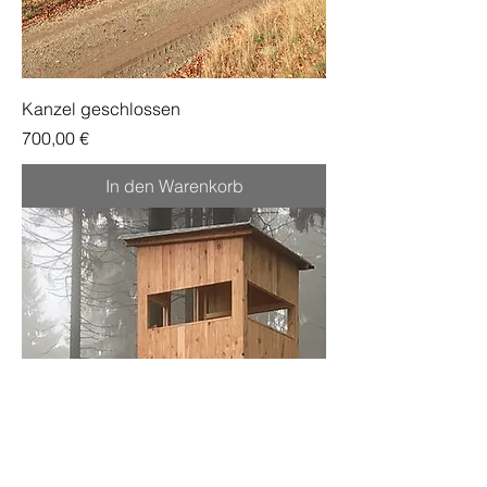
Kanzel geschlossen
Preis
700,00 €
In den Warenkorb