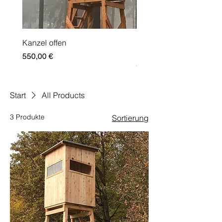
Kanzel offen
Kanzel geschlossen mit
Plexiverglasung
Preis
550,00 €
Preis
750,00 €
Start
All Products
3 Produkte
Sortierung