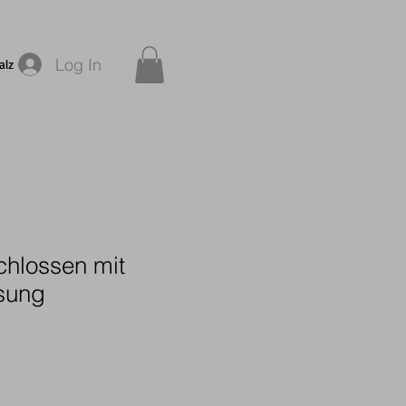
Log In
alz
chlossen mit
asung