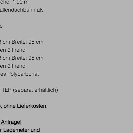
Höhe: 1,90 m
hallendachbahn als 
e 
 
 cm Breite: 95 cm 
en öffnend 
 cm Breite: 95 cm 
en öffnend 
ges Polycarbonat 
R (separat erhältlich)
, ohne Lieferkosten.
 Anfrage!
er Lademeter und 